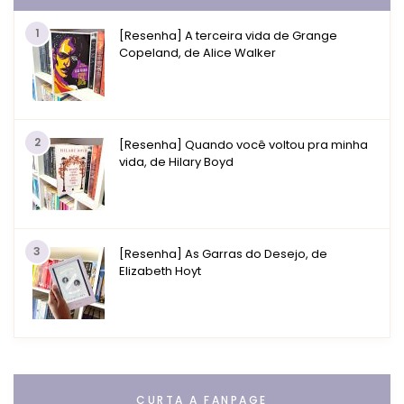
1
[Resenha] A terceira vida de Grange
Copeland, de Alice Walker
2
[Resenha] Quando você voltou pra minha
vida, de Hilary Boyd
3
[Resenha] As Garras do Desejo, de
Elizabeth Hoyt
CURTA A FANPAGE