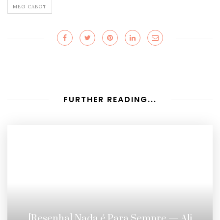
MEG CABOT
FURTHER READING...
[Resenha] Nada é Para Sempre — Ali