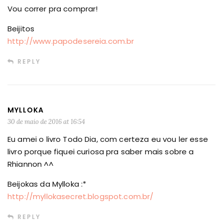
Vou correr pra comprar!
Beijitos
http://www.papodesereia.com.br
REPLY
MYLLOKA
30 de maio de 2016 at 16:54
Eu amei o livro Todo Dia, com certeza eu vou ler esse
livro porque fiquei curiosa pra saber mais sobre a
Rhiannon ^^
Beijokas da Mylloka :*
http://myllokasecret.blogspot.com.br/
REPLY