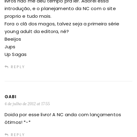
livros não me deu tempo pra ler. Adorei essa
introdução, e o planejamento da NC com o site
proprio e tudo mais.
Fora o clã dos magos, talvez seja a primeira série
young adult da editora, né?
Beeijos
Jups
Up Sagas
REPLY
GABI
4 de julho de 2012 at 17:55
Doida por esse livro! A NC anda com lançamentos
ótimos! *-*
REPLY