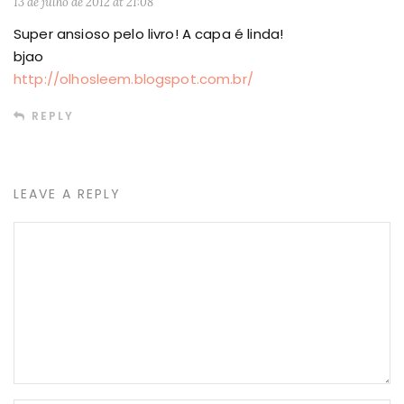
13 de julho de 2012 at 21:08
Super ansioso pelo livro! A capa é linda!
bjao
http://olhosleem.blogspot.com.br/
REPLY
LEAVE A REPLY