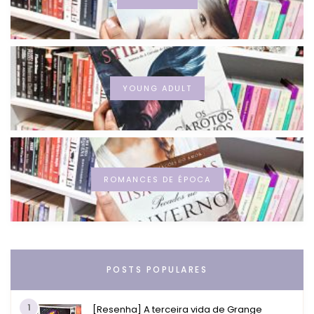
YOUNG ADULT
ROMANCES DE ÉPOCA
POSTS POPULARES
1
[Resenha] A terceira vida de Grange