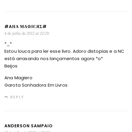
#AΗΑ МΑGΙЄЯΣ#
4 de julho de 2012 at 22:20
*_*
Estou louca para ler esse livro. Adoro distopias e a NC
está arrasando nos lançamentos agora *o*
Beijos
Ana Magiero
Garota Sonhadora Em Livros
REPLY
ANDERSON SAMPAIO