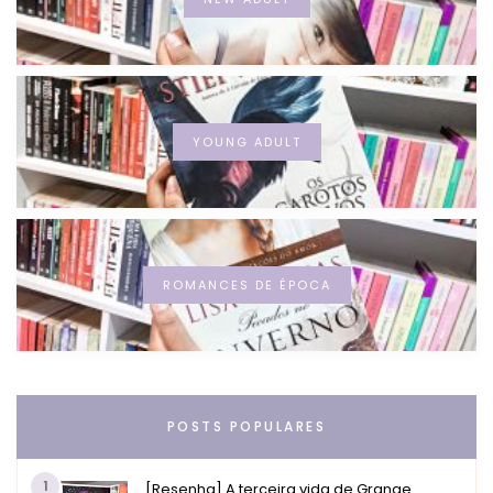
YOUNG ADULT
ROMANCES DE ÉPOCA
POSTS POPULARES
1
[Resenha] A terceira vida de Grange