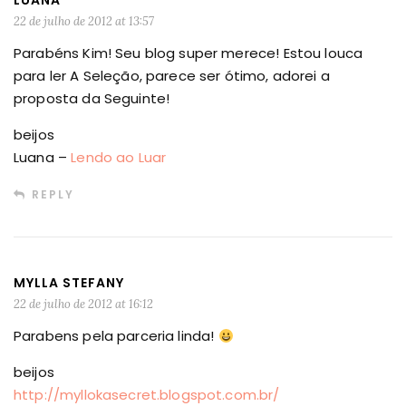
LUANA
22 de julho de 2012 at 13:57
Parabéns Kim! Seu blog super merece! Estou louca
para ler A Seleção, parece ser ótimo, adorei a
proposta da Seguinte!
beijos
Luana –
Lendo ao Luar
REPLY
MYLLA STEFANY
22 de julho de 2012 at 16:12
Parabens pela parceria linda!
beijos
http://myllokasecret.blogspot.com.br/