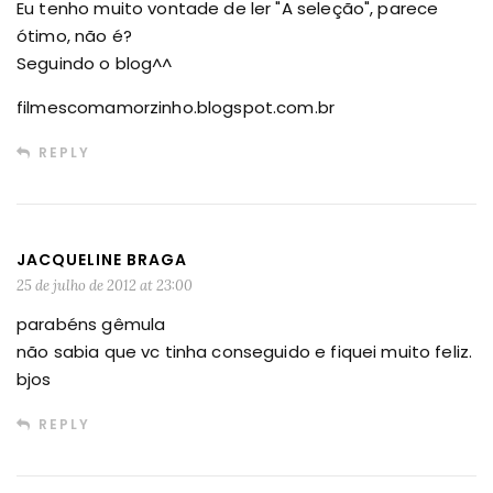
Eu tenho muito vontade de ler "A seleção", parece
ótimo, não é?
Seguindo o blog^^
filmescomamorzinho.blogspot.com.br
REPLY
JACQUELINE BRAGA
25 de julho de 2012 at 23:00
parabéns gêmula
não sabia que vc tinha conseguido e fiquei muito feliz.
bjos
REPLY