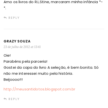
Amo os livros do R.L.Stine, marcaram minha infância *-
*.
REPLY
GRAZY SOUZA
23 de julho de 2012 at 13:41
Oie!
Parabéns pela parceria!
Gostei da capa do livro A seleção, é bem bonita. Só
não me interessei muito pela história.
Beijoooo!!!
http://meusantidotos.blogspot.com.br
REPLY