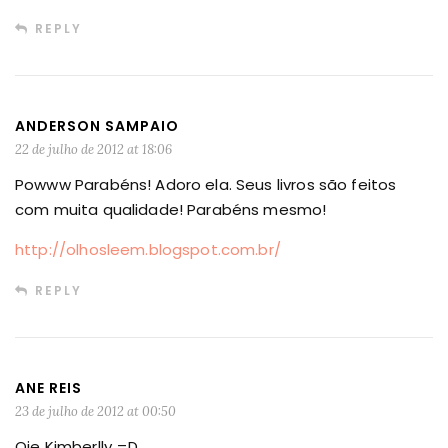
REPLY
ANDERSON SAMPAIO
22 de julho de 2012 at 18:06
Powww Parabéns! Adoro ela. Seus livros são feitos
com muita qualidade! Parabéns mesmo!
http://olhosleem.blogspot.com.br/
REPLY
ANE REIS
23 de julho de 2012 at 00:50
Oie Kimberlly =D