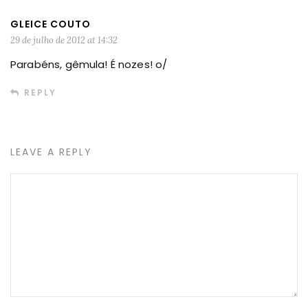
GLEICE COUTO
29 de julho de 2012 at 14:32
Parabéns, gêmula! É nozes! o/
REPLY
LEAVE A REPLY