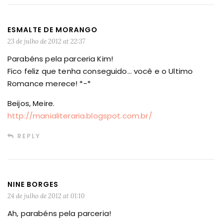
ESMALTE DE MORANGO
23 de julho de 2012 at 22:37
Parabéns pela parceria Kim!
Fico feliz que tenha conseguido… você e o Ultimo
Romance merece! *-*
Beijos, Meire.
http://manialiteraria.blogspot.com.br/
REPLY
NINE BORGES
24 de julho de 2012 at 01:10
Ah, parabéns pela parceria!