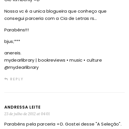
Nossa vc é a unica blogueira que conheço que
consegui parceria com a Cia de Letras rs…
Parabéns!!!
bjus;***
anereis.
mydearlibrary | bookreviews • music • culture
@mydearlibrary
REPLY
ANDRESSA LEITE
23 de julho de 2012 at 04:01
Parabéns pela parceria =D. Gostei desse "A Seleção".